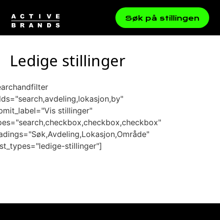
Søk på stillingen
Ledige stillinger
earchandfilter
elds="search,avdeling,lokasjon,by"
bmit_label="Vis stillinger"
pes="search,checkbox,checkbox,checkbox"
adings="Søk,Avdeling,Lokasjon,Område"
st_types="ledige-stillinger"]